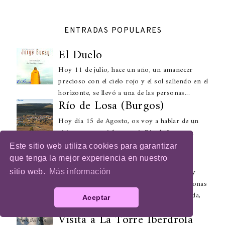
ENTRADAS POPULARES
El Duelo
Hoy 11 de julio, hace un año, un amanecer
precioso con el cielo rojo y el sol saliendo en el
horizonte, se llevó a una de las personas...
Río de Losa (Burgos)
Hoy día 15 de Agosto, os voy a hablar de un
sitio muy especial para mi: Río de Losa, un
pueblecito de la provincia de Burgos.
Este sitio web utiliza cookies para garantizar
Libellule Showroom
que tenga la mejor experiencia en nuestro
Hoy os quiero presentar un lugar muy muy
sitio web.
Más información
especial, Libellule Showroom. Para las personas
que no lo sepan, un showroom es una tienda,
Aceptar
per...
Visita a La Torre Iberdrola