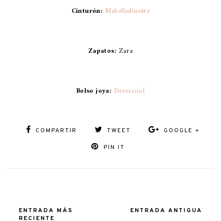
Cinturón:
Mabelladinotte
Zapatos:
Zara
Bolso joya:
Dresscool
COMPARTIR
TWEET
GOOGLE +
PIN IT
ENTRADA MÁS
ENTRADA ANTIGUA
RECIENTE