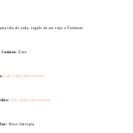
a tela de seda, regalo de un viaje a Vietnam
Camisa:
Zara
n:
Libe Llule Showroom
elito:
Libe Llule Showroom
llar:
Hoss Intropia