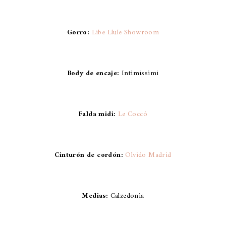
Gorro:
Libe Llule Showroom
Body de encaje:
Intimissimi
Falda midi:
Le Coccó
Cinturón de cordón:
Olvido Madrid
Medias:
Calzedonia